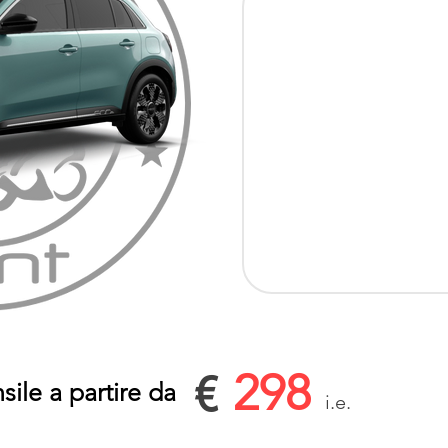
298
€
ile a partire da
i.e.