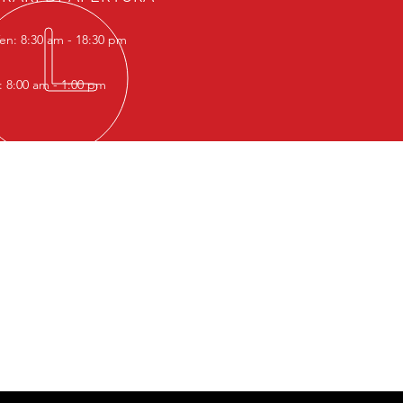
Ven: 8:30 am - 18:30 pm
: 8:00 am - 1:00 pm
NI A TROVARCI
o Gela, 22, 35020 Albignasego PD
cy Policy