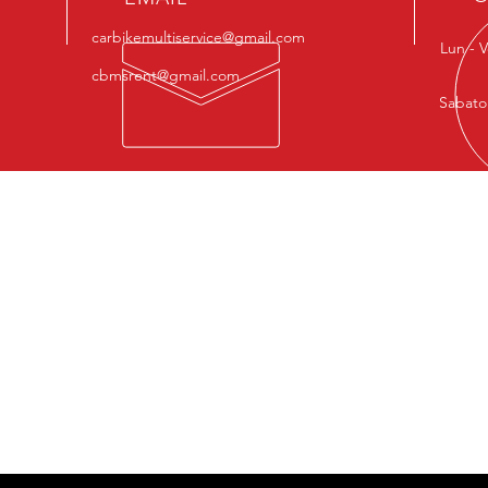
carbikemultiservice@gmail.com
Lun - 
cbmsrent@gmail.com
Sabato
I NOSTRI SERVIZI
VIE
- Meccanico
Vicol
- Revisione
- Controllo olio e freni
Priva
- Cambio gomme
- Cambio batteria
- Noleggio Breve/lungo termine