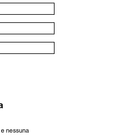
a
si e nessuna