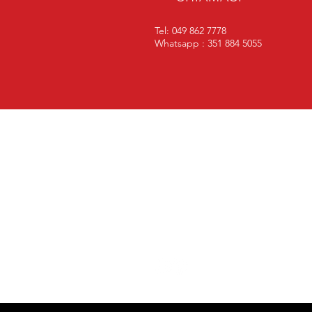
Tel: 049 862 7778
Whatsapp : 351 884 5055
PIÙ DI 15 ANNI DI
ESPERIENZA
15 anni di passione per la tua
auto: esperienza e affidabilità al
tuo servizio!