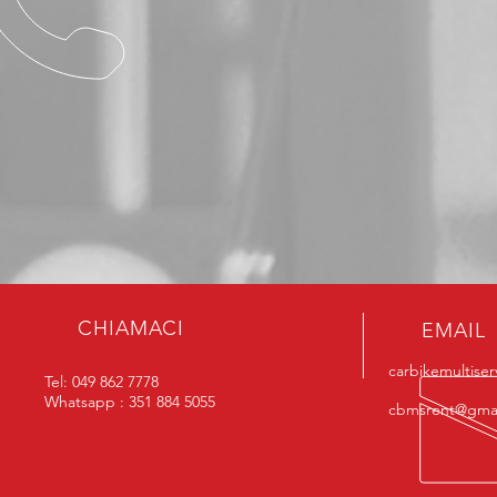
CHIAMACI
EMAIL
carbikemultise
Tel: 049 862 7778
Whatsapp : 351 884 5055
cbmsrent@gma