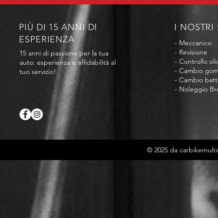
PIÙ DI 15 ANNI DI
I NOSTRI 
ESPERIENZA
- Meccanico
- Revisione
15 anni di passione per la tua
- Controllo oli
auto: esperienza e affidabilità al
- Cambio go
tuo servizio!
- Cambio batt
- Noleggio Br
© 2025 da carbikemult